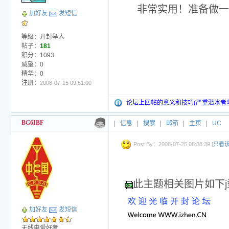
非常实用！准备做一
加好友
发短信
等级：开封举人
帖子：
181
积分：1093
威望：0
精华：0
注册：
2008-07-15 09:51:00
论坛上回帖的意义和技巧(严重潜水者
BG6IBF
|
信息
|
搜索
|
邮箱
|
主页
|
UC
Post By：2008-07-25 08:38:39 [
只看
此主题相关图片如下j型
加好友
发短信
无线电爱好者