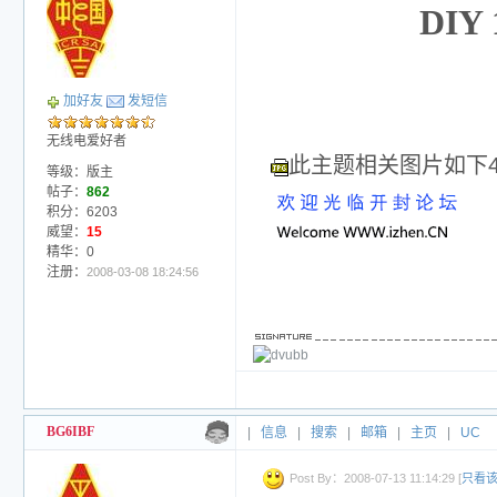
DIY
加好友
发短信
无线电爱好者
此主题相关图片如下435
等级：版主
帖子：
862
积分：6203
威望：
15
精华：0
注册：
2008-03-08 18:24:56
BG6IBF
|
信息
|
搜索
|
邮箱
|
主页
|
UC
Post By：2008-07-13 11:14:29 [
只看