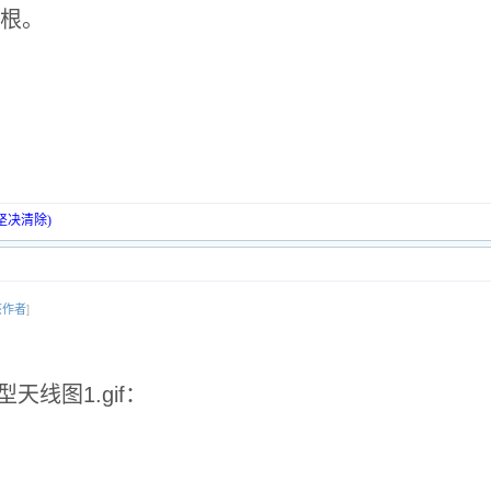
根。
坚决清除)
该作者
]
天线图1.gif：