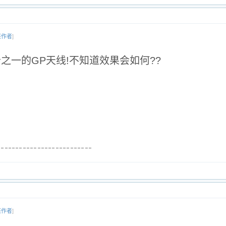
该作者
]
之一的GP天线!不知道效果会如何??
该作者
]