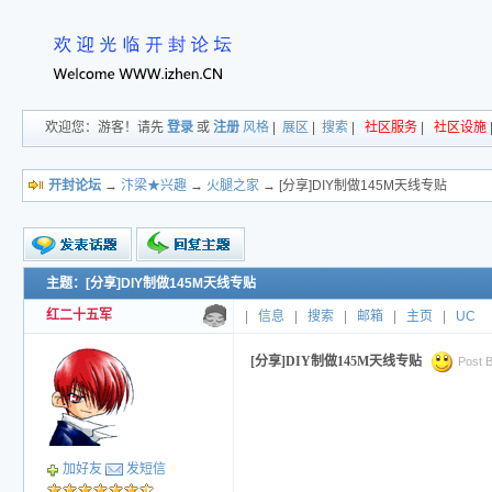
欢迎您：游客！请先
登录
或
注册
风格
|
展区
|
搜索
|
社区服务
|
社区设施
开封论坛
→
汴梁★兴趣
→
火腿之家
→ [分享]DIY制做145M天线专贴
主题：[分享]DIY制做145M天线专贴
新的主题
投票帖
红二十五军
|
信息
|
搜索
|
邮箱
|
主页
|
UC
交易帖
小字报
[分享]DIY制做145M天线专贴
Post B
加好友
发短信