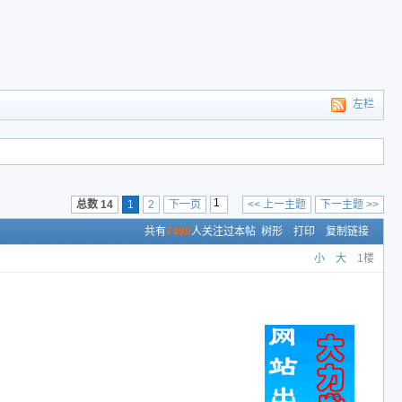
左栏
总数 14
1
2
下一页
<< 上一主题
下一主题 >>
共有
7499
人关注过本帖
树形
打印
复制链接
小
大
1楼