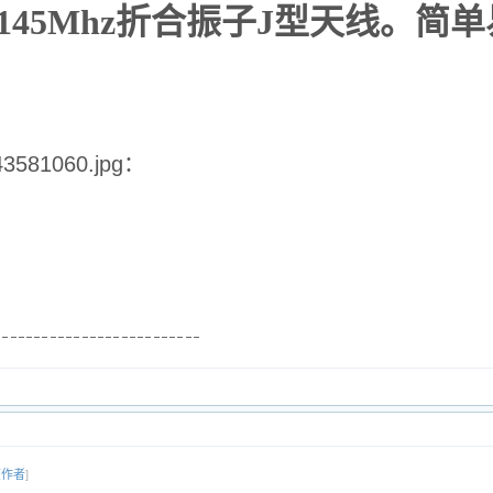
 145Mhz折合振子J型天线。简
81060.jpg：
该作者
]