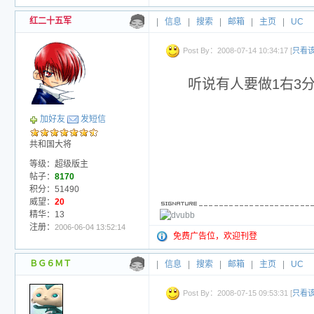
红二十五军
|
信息
|
搜索
|
邮箱
|
主页
|
UC
Post By：2008-07-14 10:34:17 [
只看
听说有人要做1右3分
加好友
发短信
共和国大将
等级：超级版主
帖子：
8170
积分：51490
威望：
20
精华：13
注册：
2006-06-04 13:52:14
免费广告位，欢迎刊登
ＢＧ６ＭＴ
|
信息
|
搜索
|
邮箱
|
主页
|
UC
Post By：2008-07-15 09:53:31 [
只看