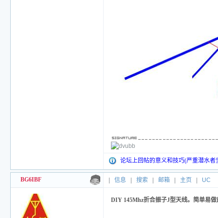
论坛上回帖的意义和技巧(严重潜水者
BG6IBF
|
信息
|
搜索
|
邮箱
|
主页
|
UC
DIY 145Mhz折合振子J型天线。简单易