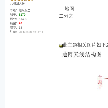
共和国大将
地网
等级：超级版主
帖子：
8170
二分之一
积分：51490
威望：
20
精华：13
注册：
2006-06-04 13:52:14
此主题相关图片如下2m