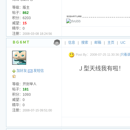
等级：版主
帖子：
862
积分：6203
威望：
15
精华：0
注册：
2008-03-08 18:24:56
ＢＧ６ＭＴ
|
信息
|
搜索
|
邮箱
|
主页
|
UC
Post By：2008-07-25 11:30:36 [
只看
Ｊ型天线我有啦！
加好友
发短信
等级：开封举人
帖子：
181
积分：1093
威望：0
精华：0
注册：
2008-07-15 09:51:00