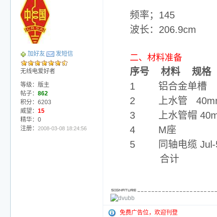
频率；145
波长：206.9cm
加好友
发短信
二、材料准备
序号 材料 规格
无线电爱好者
1 铝合金单槽 
等级：版主
帖子：
862
2 上水管 40m
积分：6203
威望：
15
3 上水管帽 4
精华：0
4 M座 个 
注册：
2008-03-08 18:24:56
5 同轴电缆 Ju
合计 
免费广告位，欢迎刊登