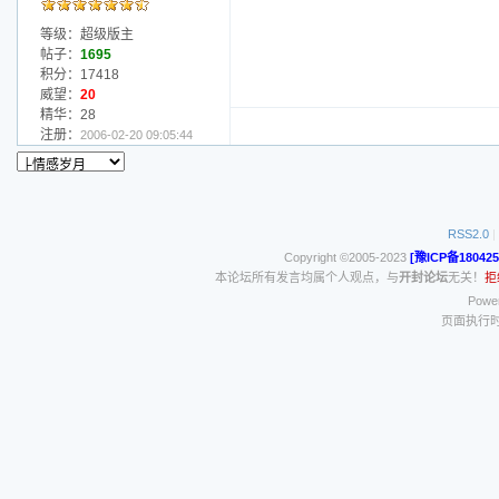
等级：超级版主
帖子：
1695
积分：17418
威望：
20
精华：28
注册：
2006-02-20 09:05:44
RSS2.0
|
Copyright ©2005-2023
[豫ICP备180425
本论坛所有发言均属个人观点，与
开封论坛
无关！
拒
Power
页面执行时间