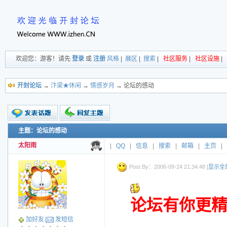
欢迎您：游客！请先
登录
或
注册
风格
|
展区
|
搜索
|
社区服务
|
社区设施
|
开封论坛
→
汴梁★休闲
→
情感岁月
→ 论坛的感动
主题：论坛的感动
新的主题
投票帖
太阳雨
|
QQ
|
信息
|
搜索
|
邮箱
|
主页
|
交易帖
小字报
Post By：2006-09-24 21:34:48 [
显示全
论坛有你更
加好友
发短信