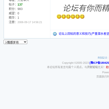
等级：开封举人
帖子：
137
论坛有你而
积分：983
威望：0
精华：1
注册：
2006-09-17 14:56:21
论坛上回帖的意义和技巧(严重潜水者坚
RSS2.0
|
Copyright ©2005-2023
[豫ICP备180425
本论坛所有发言均属个人观点，与
开封论坛
无关！
拒
Power
页面执行时间