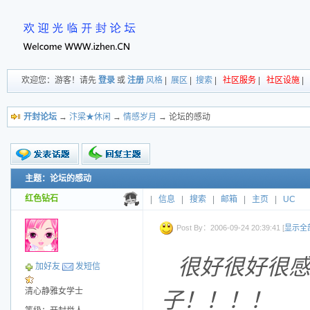
欢迎您：游客！请先
登录
或
注册
风格
|
展区
|
搜索
|
社区服务
|
社区设施
|
开封论坛
→
汴梁★休闲
→
情感岁月
→ 论坛的感动
主题：论坛的感动
新的主题
投票帖
红色钻石
|
信息
|
搜索
|
邮箱
|
主页
|
UC
交易帖
小字报
Post By：2006-09-24 20:39:41 [
显示全
很好很好很
加好友
发短信
清心静雅女学士
子！！！！