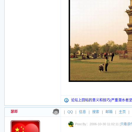
论坛上回帖的意义和技巧(严重潜水者坚
瑟郎
|
QQ
|
信息
|
搜索
|
邮箱
|
主页
|
Post By：2006-10-30 11:02:11 [
只看该