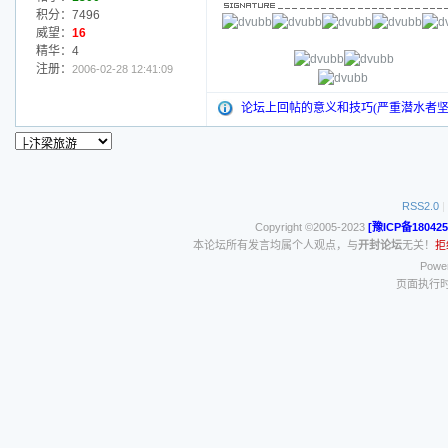
积分：7496
威望：
16
精华：4
注册：
2006-02-28 12:41:09
论坛上回帖的意义和技巧(严重潜水者坚
RSS2.0
|
Copyright ©2005-2023
[豫ICP备180425
本论坛所有发言均属个人观点，与
开封论坛
无关！
拒
Power
页面执行时间