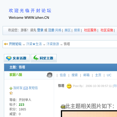
欢迎您：游客！请先
登录
或
注册
风格
|
展区
|
搜索
|
社区服务
|
社区设施
|
开封论坛
→
汴梁★生活
→
汴梁旅游
→ 铁塔
主题：铁塔
新的主题
投票帖
家厨八锅
|
信息
|
搜索
|
邮箱
|
主页
|
UC
交易帖
小字报
铁塔
Post By：2006-10-30 09:57:11 [
只
加好友
发短信
等级：开封举人
帖子：
223
此主题相关图片如下
积分：1865
威望：0