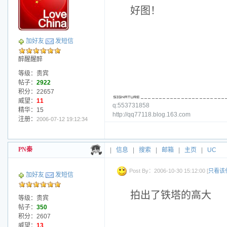
好图！
加好友
发短信
醉醒醒醉
等级：贵宾
帖子：
2922
积分：22657
威望：
11
q:553731858
精华：15
http://qq77118.blog.163.com
注册：
2006-07-12 19:12:34
PN秦
|
信息
|
搜索
|
邮箱
|
主页
|
UC
Post By：2006-10-30 15:12:00 [
只看该
加好友
发短信
拍出了铁塔的高大
等级：贵宾
帖子：
350
积分：2607
威望：
13