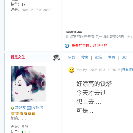
精华：17
注册：
2006-03-27 00:30:20
用欣赏的眼光去看待,一切都是美好的.--生
免费广告位，欢迎刊登
我是女生
|
信息
|
搜索
|
邮箱
|
主页
|
UC
Post By：2006-10-31 19:46:05 [
只看该
好漂亮的铁塔
今天才去过
想上去....
加好友
发短信
可是...
婉婉．．．
等级：贵宾
帖子：
1300