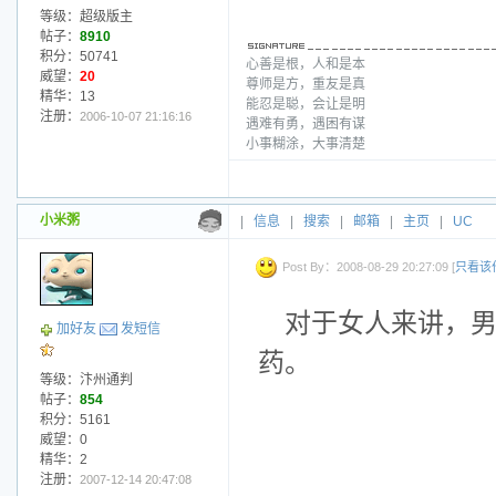
等级：超级版主
帖子：
8910
积分：50741
心善是根，人和是本
威望：
20
尊师是方，重友是真
精华：13
能忍是聪，会让是明
注册：
2006-10-07 21:16:16
遇难有勇，遇困有谋
小事糊涂，大事清楚
小米粥
|
信息
|
搜索
|
邮箱
|
主页
|
UC
Post By：2008-08-29 20:27:09 [
只看该
对于女人来讲，
加好友
发短信
药。
等级：汴州通判
帖子：
854
积分：5161
威望：0
精华：2
注册：
2007-12-14 20:47:08