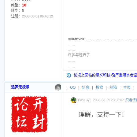
威望：
10
精华：5
注册：
2008-08-01 06:48:12
……
……
许多年过去了
……
……
论坛上回帖的意义和技巧(严重潜水者坚
追梦无极限
|
QQ
|
信息
|
搜索
|
邮箱
|
主页
|
Post By：2008-08-29 23:58:07 [
只看该
理解，支持一下！