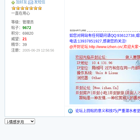
加好友
发短信
一直在用心
等级：管理员
帖子：
9672
积分：69820
如您对网站有任何疑问请QQ:93612738,
威望：
21
电话:13937851927,感谢您的关注!
精华：39
@开封论坛:http://www.izhen.cn/,欢迎
注册：
2005-06-29 12:56:56
论坛上回帖的意义和技巧(严重潜水者坚