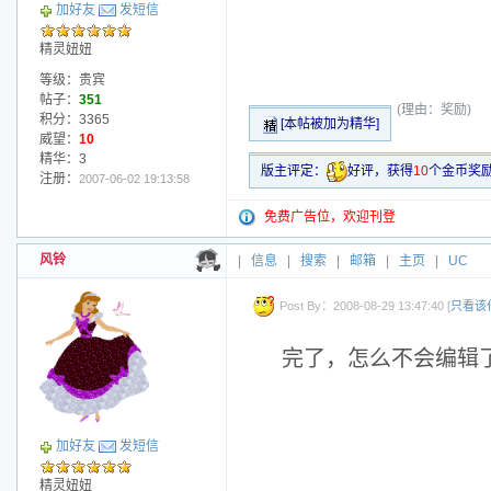
加好友
发短信
精灵妞妞
等级：贵宾
帖子：
351
(理由：奖励)
积分：3365
[本帖被加为精华]
威望：
10
精华：3
版主评定：
好评，获得
10
个金币奖
注册：
2007-06-02 19:13:58
免费广告位，欢迎刊登
风铃
|
信息
|
搜索
|
邮箱
|
主页
|
UC
Post By：2008-08-29 13:47:40 [
只看该
完了，怎么不会编辑
加好友
发短信
精灵妞妞