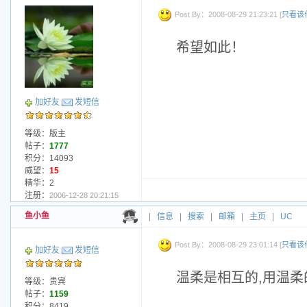
Post By：2008-08-29 21:23:21 [
只看该
希望如此！
加好友
发短信
等级：版主
帖子：
1777
积分：14093
威望：
15
精华：2
注册：
2006-12-28 20:21:15
鱼小鱼
|
信息
|
搜索
|
邮箱
|
主页
|
UC
Post By：2008-08-29 23:01:14 [
只看该
加好友
发短信
温柔是相互的,用温
等级：贵宾
帖子：
1159
积分：8419