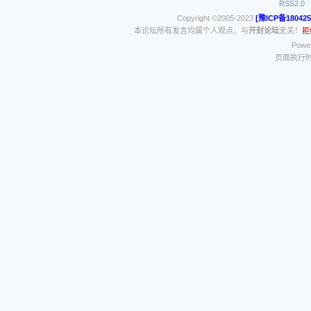
RSS2.0
|
Copyright ©2005-2023
[豫ICP备180425
本论坛所有发言均属个人观点，与
开封论坛
无关！
拒
Power
页面执行时间