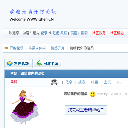
欢迎您：游客！请先
登录
或
注册
风格
|
展区
|
搜索
|
社区服务
|
社区设施
|
开封论坛
→
汴梁★休闲
→
情感岁月
→ 请给我你的温柔
主题：请给我你的温柔
新的主题
投票帖
风铃
|
信息
|
搜索
|
邮箱
|
主页
|
UC
交易帖
小字报
请给我你的温柔
Post By：2008-08-29 1
您无权查看精华帖子