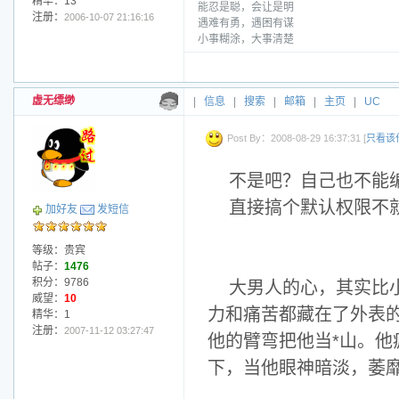
精华：13
能忍是聪，会让是明
注册：
2006-10-07 21:16:16
遇难有勇，遇困有谋
小事糊涂，大事清楚
虚无缥缈
|
信息
|
搜索
|
邮箱
|
主页
|
UC
Post By：2008-08-29 16:37:31 [
只看该
不是吧？自己也不能
直接搞个默认权限不
加好友
发短信
等级：贵宾
帖子：
1476
积分：9786
大男人的心，其实比
威望：
10
力和痛苦都藏在了外表
精华：1
注册：
2007-11-12 03:27:47
他的臂弯把他当*山。他
下，当他眼神暗淡，萎