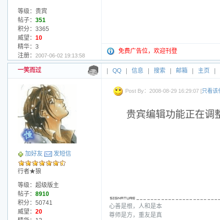
等级：贵宾
帖子：
351
积分：3365
威望：
10
精华：3
免费广告位，欢迎刊登
注册：
2007-06-02 19:13:58
一笑而过
|
QQ
|
信息
|
搜索
|
邮箱
|
主页
|
Post By：2008-08-29 16:29:07 [
只看该
贵宾编辑功能正在调
加好友
发短信
行者★狼
等级：超级版主
帖子：
8910
积分：50741
心善是根，人和是本
威望：
20
尊师是方，重友是真