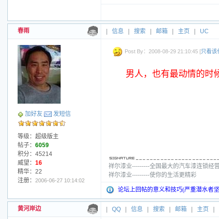
春雨
|
信息
|
搜索
|
邮箱
|
主页
|
UC
Post By：2008-08-29 21:10:45 [
只看该
男人，也有最动情的时
加好友
发短信
等级：超级版主
帖子：
6059
积分：45214
威望：
16
祥尔漆业---------全国最大的汽车漆连锁经
精华：22
祥尔漆业---------使你的生活更精彩
注册：
2006-06-27 10:14:02
论坛上回帖的意义和技巧(严重潜水者坚
黄河岸边
|
QQ
|
信息
|
搜索
|
邮箱
|
主页
|