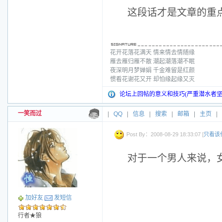
这段话才是文章的重
花开花落花满天 情来情去情随缘
雁去雁归雁不散 潮起潮落潮不眠
夜深明月梦婵娟 千金难留是红颜
惯看花谢花又开 却怕缘起缘又灭
论坛上回帖的意义和技巧(严重潜水者坚
一笑而过
|
QQ
|
信息
|
搜索
|
邮箱
|
主页
|
Post By：2008-08-29 18:33:07 [
只看该
对于一个男人来说，
加好友
发短信
行者★狼