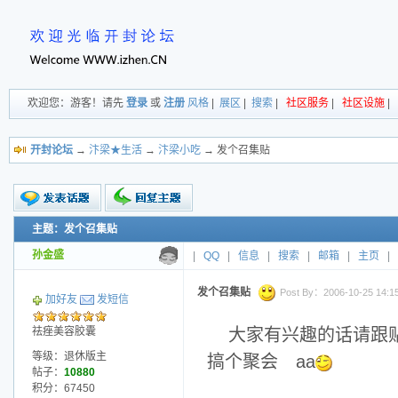
欢迎您：游客！请先
登录
或
注册
风格
|
展区
|
搜索
|
社区服务
|
社区设施
|
开封论坛
→
汴梁★生活
→
汴梁小吃
→ 发个召集贴
主题：发个召集贴
新的主题
投票帖
孙金盛
|
QQ
|
信息
|
搜索
|
邮箱
|
主页
|
交易帖
小字报
发个召集贴
Post By：2006-10-25 14:15
加好友
发短信
祛痤美容胶囊
大家有兴趣的话请跟
等级：退休版主
搞个聚会 aa
帖子：
10880
积分：67450