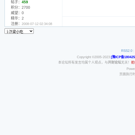
帖子：
459
积分：2700
威望：0
精华：2
注册：
2008-07-12 02:34:08
RSS2.0
|
Copyright ©2005-2023
[豫ICP备180425
本论坛所有发言均属个人观点，与
开封论坛
无关！
拒
Power
页面执行时间