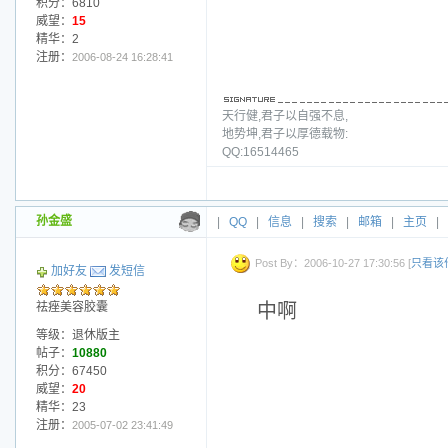
积分：6810
威望：
15
精华：2
注册：
2006-08-24 16:28:41
天行健,君子以自强不息,
地势坤,君子以厚德载物:
QQ:16514465
孙金盛
|
QQ
|
信息
|
搜索
|
邮箱
|
主页
|
Post By：2006-10-27 17:30:56 [
只看该
加好友
发短信
祛痤美容胶囊
中啊
等级：退休版主
帖子：
10880
积分：67450
威望：
20
精华：23
注册：
2005-07-02 23:41:49