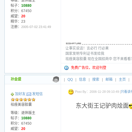
等级：退休版主
帖子：
10880
积分：67450
威望：
20
精华：23
注册：
2005-07-02 23:41:49
让事实说话！言必行 行必果
国家发明专利证书发给我
祛痤美容胶囊 现在全国招商中 您不来看
免费广告位，欢迎刊登
孙金盛
|
QQ
|
信息
|
搜索
|
邮箱
|
主页
|
Post By：2006-11-28 09:10:49 [
只看该
加好友
发短信
祛痤美容胶囊
东大街王记驴肉烩面
等级：退休版主
帖子：
10880
积分：67450
威望：
20