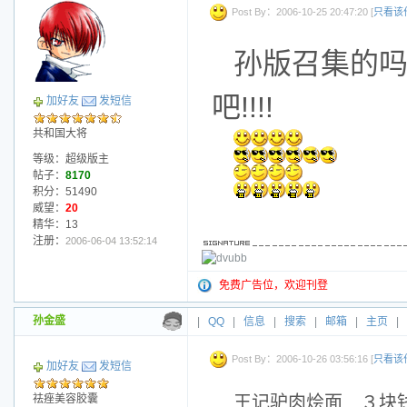
Post By：2006-10-25 20:47:20 [
只看该
孙版召集的吗?
吧!!!!
加好友
发短信
共和国大将
等级：超级版主
帖子：
8170
积分：51490
威望：
20
精华：13
注册：
2006-06-04 13:52:14
免费广告位，欢迎刊登
孙金盛
|
QQ
|
信息
|
搜索
|
邮箱
|
主页
|
Post By：2006-10-26 03:56:16 [
只看该
加好友
发短信
祛痤美容胶囊
王记驴肉烩面 ３块