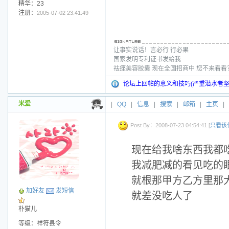
精华：23
注册：
2005-07-02 23:41:49
让事实说话！言必行 行必果
国家发明专利证书发给我
祛痤美容胶囊 现在全国招商中 您不来看
论坛上回帖的意义和技巧(严重潜水者坚
米爱
|
QQ
|
信息
|
搜索
|
邮箱
|
主页
|
Post By：2008-07-23 04:54:41 [
只看该
现在给我啥东西我都
我减肥减的看见吃的
就根那甲方乙方里那
加好友
发短信
就差没吃人了
朴猫儿
等级：祥符县令