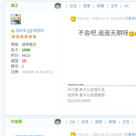
国王
|
信息
|
搜索
|
邮箱
|
主页
|
UC
Post By：2006-10-31 20:09:02 [
只看该
加好友
发短信
不会吧,遥遥无期呀
等级：退休版主
帖子：
1090
积分：6810
威望：
15
精华：2
注册：
2006-08-24 16:28:41
天行健,君子以自强不息,
地势坤,君子以厚德载物:
QQ:16514465
孙金盛
|
QQ
|
信息
|
搜索
|
邮箱
|
主页
|
Post By：2006-10-31 22:56:57 [
只看该