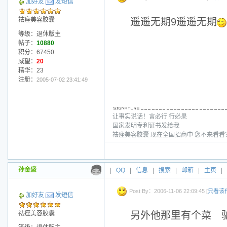
加好友
发短信
祛痤美容胶囊
遥遥无期9遥遥无期
等级：退休版主
帖子：
10880
积分：67450
威望：
20
精华：23
注册：
2005-07-02 23:41:49
让事实说话！言必行 行必果
国家发明专利证书发给我
祛痤美容胶囊 现在全国招商中 您不来看
孙金盛
|
QQ
|
信息
|
搜索
|
邮箱
|
主页
|
Post By：2006-11-06 22:09:45 [
只看该
加好友
发短信
祛痤美容胶囊
另外他那里有个菜 