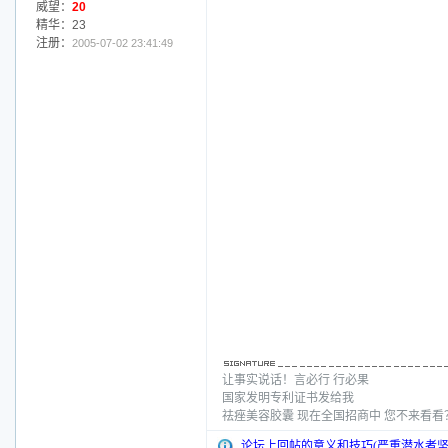
威望：
20
精华：23
注册：
2005-07-02 23:41:49
让事实说话！言必行 行必果
国家发明专利证书发给我
祛痤美容胶囊 现在全国招商中 您不来看
论坛上回帖的意义和技巧(严重潜水者坚