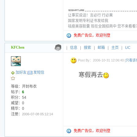
让事实说话！言必行 行必果
国家发明专利证书发给我
祛痤美容胶囊 现在全国招商中 您不来看
免费广告位，欢迎刊登
KFChen
|
信息
|
搜索
|
邮箱
|
主页
|
UC
Post By：2006-10-31 12:06:40 [
只看该
加好友
发短信
寒假再去
等级：开封布衣
帖子：
6
积分：54
威望：0
精华：0
注册：
2006-07-08 05:12:14
免费广告位，欢迎刊登