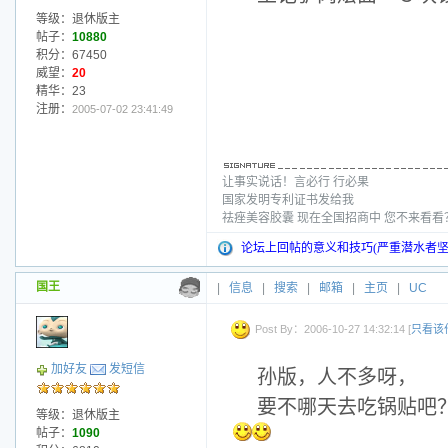
等级：退休版主
帖子：
10880
积分：67450
威望：
20
精华：23
注册：
2005-07-02 23:41:49
让事实说话！言必行 行必果
国家发明专利证书发给我
祛痤美容胶囊 现在全国招商中 您不来看
论坛上回帖的意义和技巧(严重潜水者坚
国王
|
信息
|
搜索
|
邮箱
|
主页
|
UC
Post By：2006-10-27 14:32:14 [
只看该
加好友
发短信
孙版，人不多呀，
要不哪天去吃锅贴吧
等级：退休版主
帖子：
1090