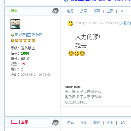
国王
|
信息
|
搜索
|
邮箱
|
主页
|
UC
Post By：2006-10-25 20:17:21 [
只看该
加好友
发短信
大力的顶!
我去
等级：退休版主
帖子：
1090
积分：6810
威望：
15
精华：2
注册：
2006-08-24 16:28:41
天行健,君子以自强不息,
地势坤,君子以厚德载物:
QQ:16514465
红二十五军
|
信息
|
搜索
|
邮箱
|
主页
|
UC