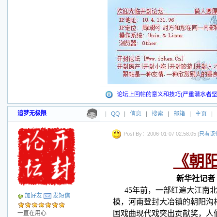
论坛上回帖的意义和技巧(严重潜水者坚
追梦无极限
|
QQ
|
信息
|
搜索
|
邮箱
|
主页
|
Post By：2006-01-07 02:58:05 [
只看该
《朝
新华社记者
45
年前，一部红遍大江南
加好友
发短信
模，河南登封大冶镇的朝阳沟
国戏曲现代戏突出贡献奖，人
一直在用心