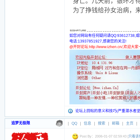
身亡。几天前，银环才
为了挣钱给孙女治病，
如您对网站有任何疑问请QQ:93612738,
电话:13937851927,感谢您的关注!
@开封论坛:http://www.izhen.cn/,欢迎
论坛上回帖的意义和技巧(严重潜水者坚
追梦无极限
|
QQ
|
信息
|
搜索
|
邮箱
|
主页
|
Post By：2006-01-07 02:59:43 [
只看该