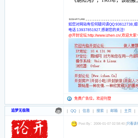
《朝阳沟》，
1963
年，该剧搬
如您对网站有任何疑问请QQ:93612738,
电话:13937851927,感谢您的关注!
@开封论坛:http://www.izhen.cn/,欢迎
免费广告位，欢迎刊登
追梦无极限
|
QQ
|
信息
|
搜索
|
邮箱
|
主页
|
Post By：2006-01-07 02:58:40 [
只看该