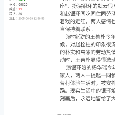
帖子：
9672
积分：69820
座”。扮演银环的魏云
威望：
21
和赵银环同吃同住同劳
精华：39
注册：
2005-06-29 12:56:56
着戏的走红，两人感情
直保持着联系。
演“拴保”的王善朴今
候，对赵栓柱的印象很
的朴实和高涨的劳动热
动时，王善朴显得很激动
演银环娘的杨华瑞今
家人，两人一提起一同
曹村体验生活时，被安
躁。现实生活中的银环
刻画后，永远地留给了