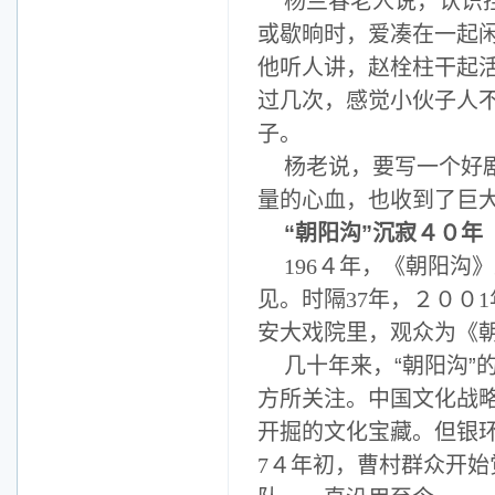
杨兰春老人说，认识
或歇晌时，爱凑在一起
他听人讲，赵栓柱干起
过几次，感觉小伙子人
子。
杨老说，要写一个好
量的心血，也收到了巨
“朝阳沟”沉寂４０年
196
４年，《朝阳沟》
见。时隔
37
年，２００
1
安大戏院里，观众为《
几十年来，“朝阳沟
方所关注。中国文化战
开掘的文化宝藏。但银
7
４年初，曹村群众开始