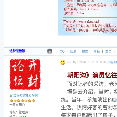
追梦无极限
|
QQ
|
信息
|
搜索
|
邮箱
|
主页
|
Post By：2006-01-07 03:00:26 [
只看该
朝阳沟》演员忆
面对记者的采访，老
据魏云介绍，当时，
加好友
发短信
练。当年，参加演出的
一直在用心
生活。热情好客的曹村
等级：管理员
每家每户都腾出了房子