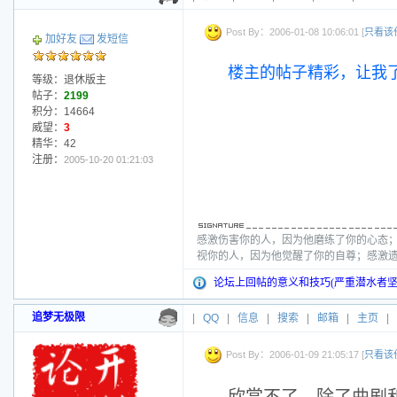
Post By：2006-01-08 10:06:01 [
只看该
加好友
发短信
楼主的帖子精彩，让我
等级：退休版主
帖子：
2199
积分：14664
威望：
3
精华：42
注册：
2005-10-20 01:21:03
感激伤害你的人，因为他磨练了你的心态
视你的人，因为他觉醒了你的自尊；感激
论坛上回帖的意义和技巧(严重潜水者坚
追梦无极限
|
QQ
|
信息
|
搜索
|
邮箱
|
主页
|
Post By：2006-01-09 21:05:17 [
只看该