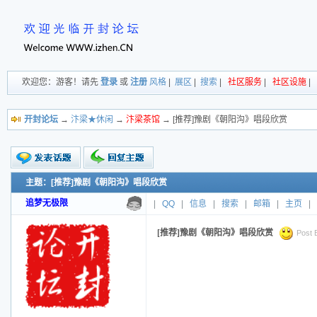
欢迎您：游客！请先
登录
或
注册
风格
|
展区
|
搜索
|
社区服务
|
社区设施
|
开封论坛
→
汴梁★休闲
→
汴梁茶馆
→ [推荐]豫剧《朝阳沟》唱段欣赏
主题：[推荐]豫剧《朝阳沟》唱段欣赏
新的主题
投票帖
追梦无极限
|
QQ
|
信息
|
搜索
|
邮箱
|
主页
|
交易帖
小字报
[推荐]豫剧《朝阳沟》唱段欣赏
Post 