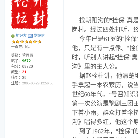
找朝阳沟的“拴保”真
岗村。经过四处打听，
加好友
发短信
今年已是
61
岁的“拴
一直在用心
他，只是有一点像。“拴
等级：管理员
时，听别人讲起“拴保”
帖子：
9672
沟》里的主人公。
积分：69820
威望：
21
据赵栓柱讲，他清楚
精华：39
注册：
2005-06-29 12:56:56
手拿起一本农家历，说
世纪
60
年代，*号召知
第一次公演是豫剧三团
下着小雨，群众打着伞
沟》唱得多红，他这个
到了
1962
年，“拴保