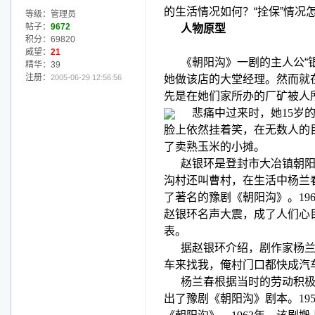
的生活情况如何？“拴保”情况
等级：管理员
帖子：
9672
人物原型
积分：69820
威望：
21
《朝阳沟》一剧的主人公“
精华：39
注册：
2005-06-29 12:56:56
她做该店的大堂经理。然而就
先是在她们家所办的厂矿被人
悲痛中过来时，她
15
岁
脸上依然挂着笑，在无数人的
了卖熟玉米的小摊。
赵银环是登封市大冶镇朝
沟村还叫曹村，在生活中杨兰
了著名的豫剧《朝阳沟》。
19
赵银环名声大震，成了人们心
表。
据赵银环介绍，剧作家杨
车来找我，俺村门口都快成汽
杨兰春根据当时的劳动积
出了豫剧《朝阳沟》剧本。
19