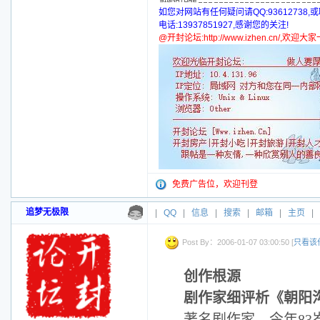
如您对网站有任何疑问请QQ:93612738,
电话:13937851927,感谢您的关注!
@开封论坛:http://www.izhen.cn/,欢迎
免费广告位，欢迎刊登
追梦无极限
|
QQ
|
信息
|
搜索
|
邮箱
|
主页
|
Post By：2006-01-07 03:00:50 [
只看该
创作根源
剧作家细评析《朝阳
著名剧作家、今年
83