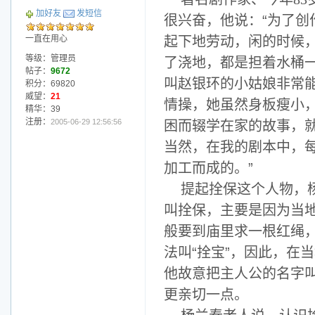
加好友
发短信
很兴奋，他说：“为了
一直在用心
起下地劳动，闲的时候
等级：管理员
了浇地，都是担着水桶
帖子：
9672
叫赵银环的小姑娘非常
积分：69820
威望：
21
情操，她虽然身板瘦小
精华：39
注册：
2005-06-29 12:56:56
困而辍学在家的故事，
当然，在我的剧本中，
加工而成的。”
提起拴保这个人物，
叫拴保，主要是因为当
般要到庙里求一根红绳
法叫“拴宝”，因此，在
他故意把主人公的名字叫
更亲切一点。