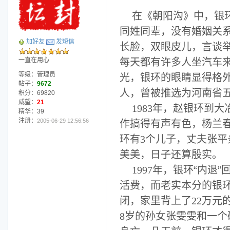
在《朝阳沟》中，银环
同姓同辈，没有婚姻关
加好友
发短信
长脸，双眼皮儿，言谈
一直在用心
每天都有许多人坐汽车
等级：管理员
光，银环的眼睛显得格
帖子：
9672
人，曾被推选为河南省
积分：69820
威望：
21
1983
年，赵银环到大
精华：39
注册：
2005-06-29 12:56:56
作搞得有声有色，杨兰
环有
3
个儿子，丈夫张平
美美，日子还算殷实。
1997
年，银环“内退
活费，而老实本分的银
闭，家里背上了
22
万元
8
岁的孙女张雯雯和一个