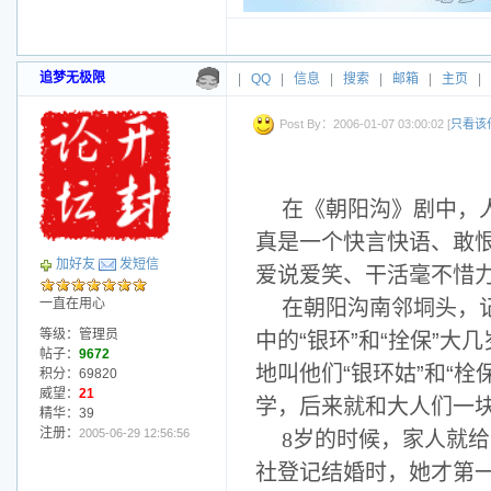
追梦无极限
|
QQ
|
信息
|
搜索
|
邮箱
|
主页
|
Post By：2006-01-07 03:00:02 [
只看该
在《朝阳沟》剧中，
真是一个快言快语、敢
加好友
发短信
爱说爱笑、干活毫不惜
一直在用心
在朝阳沟南邻垌头，
等级：管理员
中的“银环”和“拴保”
帖子：
9672
地叫他们“银环姑”和“
积分：69820
威望：
21
学，后来就和大人们一
精华：39
注册：
2005-06-29 12:56:56
8
岁的时候，家人就给
社登记结婚时，她才第