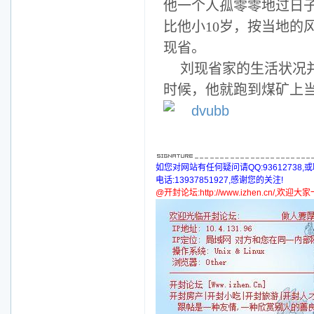
他一个人孤零零地过日
比他小
10
岁，按当地的风
现省。
刘现省家的生活状况
时候，他就跑到煤矿上
如您对网站有任何疑问请QQ:93612738,
电话:13937851927,感谢您的关注!
@开封论坛:http://www.izhen.cn/,欢迎