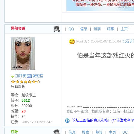
黑郁金香
|
QQ
|
信息
|
搜索
|
邮箱
|
主页
|
Post By：2006-01-07 11:50:04 [
只看该
怕是当年这部戏红火
加好友
发短信
后勤部长
等级：超级版主
帖子：
5612
积分：39200
威望：
20
泰山不拒细壤，故能成其高；江海不择细流
精华：34
论坛上回帖的意义和技巧(严重潜水者坚
注册：
2005-12-11 22:12:47
红叶
|
信息
|
搜索
|
邮箱
|
主页
|
UC