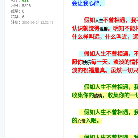
帖子：
821
会让我心醉。
积分：5896
威望：0
精华：6
假如
不曾相遇，我
人生
注册：
2006-09-24 12:32:43
认识就觉得
。明知不能
温馨
什么样叫远，什么叫近，
假如人生不曾相遇，不
愿你
每一天。淡淡的情
快乐
淡的祝福最真。虽然一切
假如人生不曾相遇，
收集你的
，收集你的一
感情
假如人生不曾相遇，我
的
入眠。
心情
假如人生不曾相遇，我