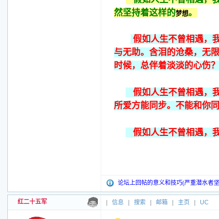
然坚持着这样的
。
梦想
假如人生不曾相遇，
与无助。含泪的沧桑，无
时候，总伴着淡淡的心伤
假如人生不曾相遇，我
所爱方能同步。不能和你
假如人生不曾相遇，我
论坛上回帖的意义和技巧(严重潜水者坚
红二十五军
|
信息
|
搜索
|
邮箱
|
主页
|
UC