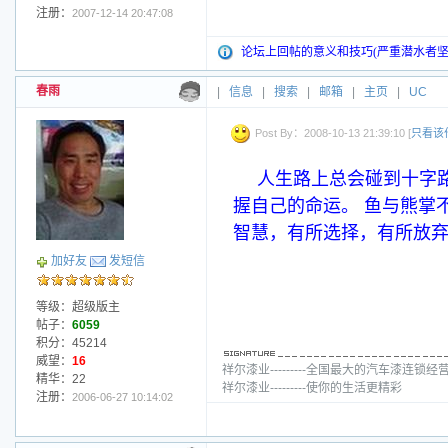
注册：
2007-12-14 20:47:08
论坛上回帖的意义和技巧(严重潜水者坚
春雨
|
信息
|
搜索
|
邮箱
|
主页
|
UC
Post By：2008-10-13 21:39:10 [
只看该
人生路上总会碰到十字
握自己的命运。 鱼与熊掌
智慧，有所选择，有所放
加好友
发短信
等级：超级版主
帖子：
6059
积分：45214
威望：
16
祥尔漆业---------全国最大的汽车漆连锁经
精华：22
祥尔漆业---------使你的生活更精彩
注册：
2006-06-27 10:14:02