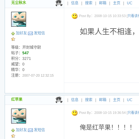
无尘秋水
|
信息
|
搜索
|
邮箱
|
主页
|
UC
Post By：2008-10-15 10:33:53 [
只看该
如果人生不相逢
加好友
发短信
等级：开封城守尉
帖子：
547
积分：3271
威望：0
精华：0
注册：
2007-07-20 12:32:15
红苹果
|
信息
|
搜索
|
邮箱
|
主页
|
UC
Post By：2008-10-15 19:36:54 [
只看该
俺是红苹果！！！！
加好友
发短信