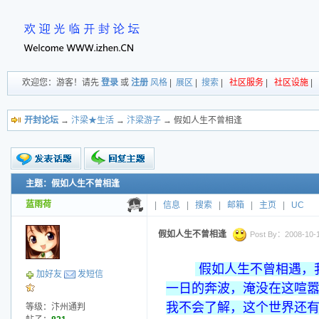
欢迎您：游客！请先
登录
或
注册
风格
|
展区
|
搜索
|
社区服务
|
社区设施
|
开封论坛
→
汴梁★生活
→
汴梁游子
→ 假如人生不曾相逢
主题：假如人生不曾相逢
新的主题
投票帖
蓝雨荷
|
信息
|
搜索
|
邮箱
|
主页
|
UC
交易帖
小字报
假如人生不曾相逢
Post By：2008-10-11
假如人生不曾相遇，
加好友
发短信
一日的奔波，淹没在这喧
我不会了解，这个世界还
等级：汴州通判