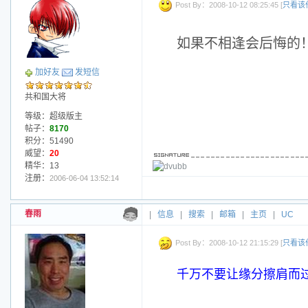
Post By：2008-10-12 08:25:45 [
只看该
如果不相逢会后悔的
加好友
发短信
共和国大将
等级：超级版主
帖子：
8170
积分：51490
威望：
20
精华：13
注册：
2006-06-04 13:52:14
春雨
|
信息
|
搜索
|
邮箱
|
主页
|
UC
Post By：2008-10-12 21:15:29 [
只看该
千万不要让缘分擦肩而