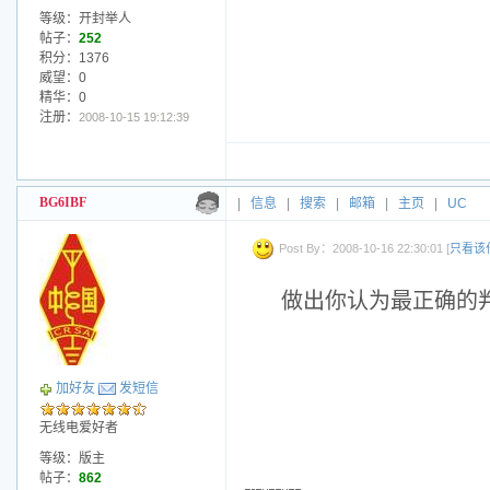
等级：开封举人
帖子：
252
积分：1376
威望：0
精华：0
注册：
2008-10-15 19:12:39
BG6IBF
|
信息
|
搜索
|
邮箱
|
主页
|
UC
Post By：2008-10-16 22:30:01 [
只看该
做出你认为最正确的
加好友
发短信
无线电爱好者
等级：版主
帖子：
862