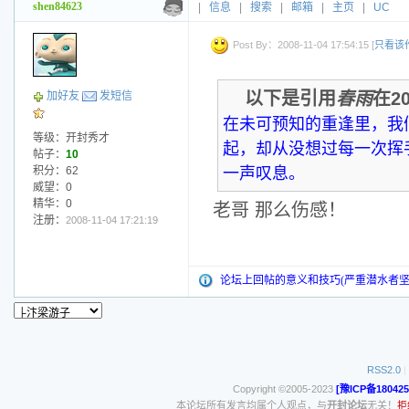
shen84623
|
信息
|
搜索
|
邮箱
|
主页
|
UC
Post By：2008-11-04 17:54:15 [
只看该
以下是引用
春雨
在20
加好友
发短信
在未可预知的重逢里，我
等级：开封秀才
起，却从没想过每一次挥
帖子：
10
积分：62
一声叹息。
威望：0
精华：0
老哥 那么伤感！
注册：
2008-11-04 17:21:19
论坛上回帖的意义和技巧(严重潜水者坚
RSS2.0
|
Copyright ©2005-2023
[豫ICP备180425
本论坛所有发言均属个人观点，与
开封论坛
无关！
拒