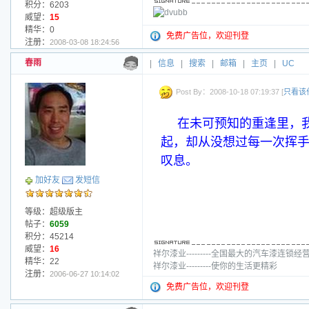
积分：6203
威望：
15
精华：0
免费广告位，欢迎刊登
注册：
2008-03-08 18:24:56
春雨
|
信息
|
搜索
|
邮箱
|
主页
|
UC
Post By：2008-10-18 07:19:37 [
只看该
在未可预知的重逢里，
起，却从没想过每一次挥
叹息。
加好友
发短信
等级：超级版主
帖子：
6059
积分：45214
威望：
16
祥尔漆业---------全国最大的汽车漆连锁经
精华：22
祥尔漆业---------使你的生活更精彩
注册：
2006-06-27 10:14:02
免费广告位，欢迎刊登