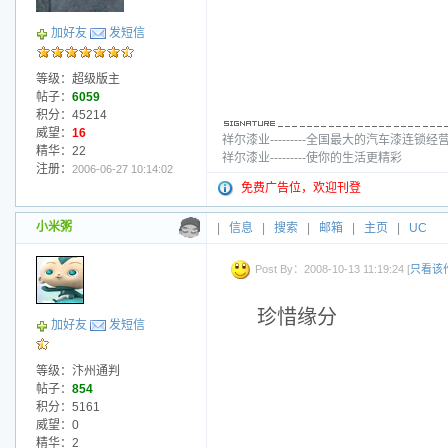
加好友
发短信
等级：超级版主
帖子：
6059
积分：45214
威望：
16
祥尔漆业---------全国最大的汽车漆连锁经
精华：22
祥尔漆业---------使你的生活更精彩
注册：
2006-06-27 10:14:02
免费广告位，欢迎刊登
小米粥
|
信息
|
搜索
|
邮箱
|
主页
|
UC
Post By：2008-10-13 11:19:24 [
只看该
珍惜缘分
加好友
发短信
等级：汴州通判
帖子：
854
积分：5161
威望：0
精华：2