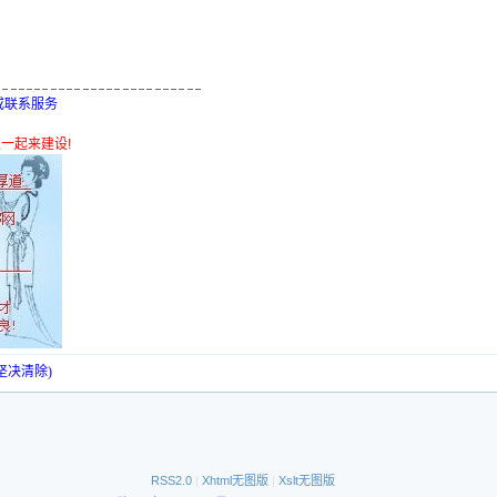
,或联系服务
迎大家一起来建设!
坚决清除)
RSS2.0
|
Xhtml无图版
|
Xslt无图版