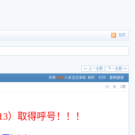
左栏
<< 上一主题
下一主题 >>
共有
7326
人关注过本帖
树形
打印
复制链接
小
大
1楼
1113）取得呼号！！！