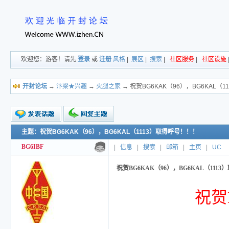
欢迎您：游客！请先
登录
或
注册
风格
|
展区
|
搜索
|
社区服务
|
社区设施
开封论坛
→
汴梁★兴趣
→
火腿之家
→ 祝贺BG6KAK（96），BG6KAL（
主题：祝贺BG6KAK（96），BG6KAL（1113）取得呼号！！！
新的主题
投票帖
BG6IBF
|
信息
|
搜索
|
邮箱
|
主页
|
UC
交易帖
小字报
祝贺BG6KAK（96），BG6KAL（111
祝贺