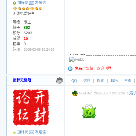
加好友
发短信
无线电爱好者
等级：版主
帖子：
862
积分：6203
威望：
15
精华：0
注册：
2008-03-08 18:24:56
免费广告位，欢迎刊登
追梦无极限
|
QQ
|
信息
|
搜索
|
邮箱
|
主页
|
Post By：2009-08-03 20:39:24 [
只看
加好友
发短信