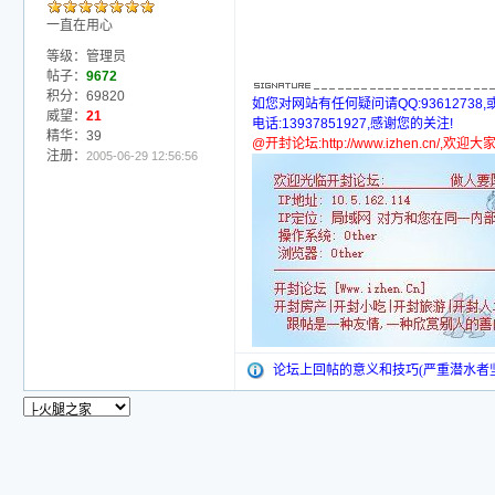
一直在用心
等级：管理员
帖子：
9672
积分：69820
如您对网站有任何疑问请QQ:93612738
威望：
21
电话:13937851927,感谢您的关注!
精华：39
@开封论坛:http://www.izhen.cn/,欢
注册：
2005-06-29 12:56:56
论坛上回帖的意义和技巧(严重潜水者