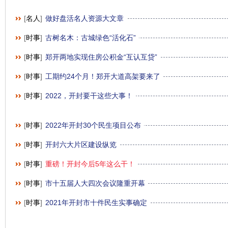
[
名人
]
做好盘活名人资源大文章
[
时事
]
古树名木：古城绿色“活化石”
[
时事
]
郑开两地实现住房公积金“互认互贷”
[
时事
]
工期约24个月！郑开大道高架要来了
[
时事
]
2022，开封要干这些大事！
[
时事
]
2022年开封30个民生项目公布
[
时事
]
开封六大片区建设纵览
[
时事
]
重磅！开封今后5年这么干！
[
时事
]
市十五届人大四次会议隆重开幕
[
时事
]
2021年开封市十件民生实事确定