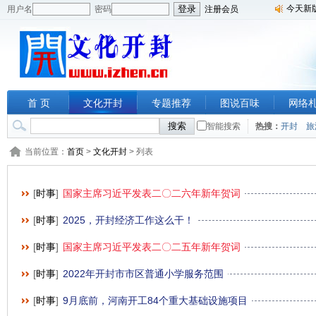
今天新
用户名
密码
注册会员
首 页
文化开封
专题推荐
图说百味
网络
智能搜索
热搜：
开封
旅
当前位置：
首页
>
文化开封
> 列表
[
时事
]
国家主席习近平发表二〇二六年新年贺词
[
时事
]
2025，开封经济工作这么干！
[
时事
]
国家主席习近平发表二〇二五年新年贺词
[
时事
]
2022年开封市市区普通小学服务范围
[
时事
]
9月底前，河南开工84个重大基础设施项目