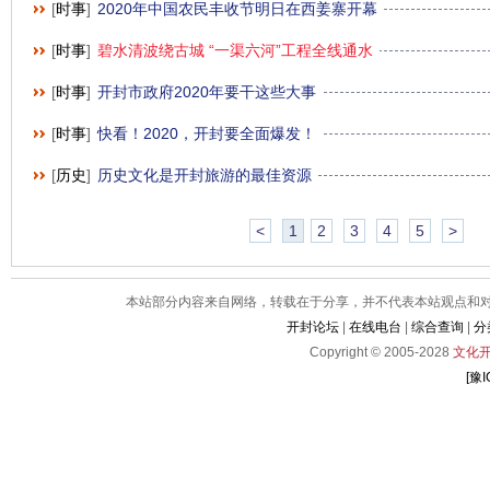
[
时事
]
2020年中国农民丰收节明日在西姜寨开幕
[
时事
]
碧水清波绕古城 “一渠六河”工程全线通水
[
时事
]
开封市政府2020年要干这些大事
[
时事
]
快看！2020，开封要全面爆发！
[
历史
]
历史文化是开封旅游的最佳资源
<
1
2
3
4
5
>
本站部分内容来自网络，转载在于分享，并不代表本站观点和对其
开封论坛
|
在线电台
|
综合查询
|
分
Copyright © 2005-2028
文化
[豫I